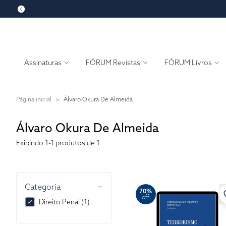
Assinaturas
FÓRUM Revistas
FÓRUM Livros
Página inicial
>
Álvaro Okura De Almeida
Álvaro Okura De Almeida
Exibindo
1-1
produtos de 1
Categoria
70%
off
Direito Penal (1)