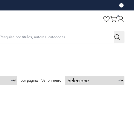
0
por página
Ver primeiro