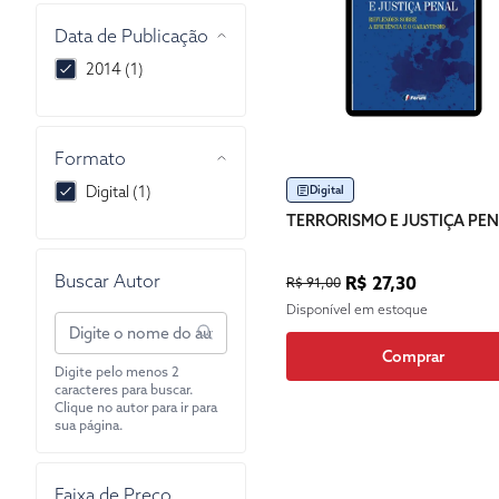
Data de Publicação
2014 (1)
Formato
Digital (1)
Digital
TERRORISMO E JUSTIÇA PE
Buscar Autor
R$ 27,30
R$ 91,00
Disponível em estoque
Comprar
Digite pelo menos 2
caracteres para buscar.
Clique no autor para ir para
sua página.
Faixa de Preço