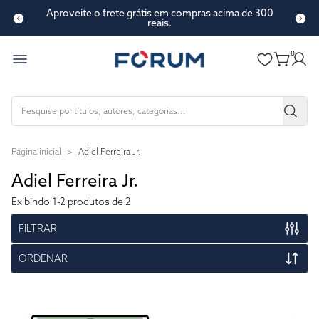
Aproveite o frete grátis em compras acima de 300
reais.
0
Página inicial
>
Adiel Ferreira Jr.
Adiel Ferreira Jr.
Exibindo
1-2
produtos de 2
FILTRAR
ORDENAR