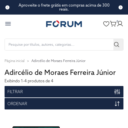
Aproveite o frete grátis em compras acima de 300
reais.
0
Página inicial
>
Adircélio de Moraes Ferreira Júnior
Adircélio de Moraes Ferreira Júnior
Exibindo
1-4
produtos de 4
FILTRAR
ORDENAR