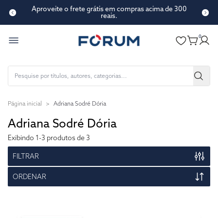
Aproveite o frete grátis em compras acima de 300
reais.
0
Página inicial
>
Adriana Sodré Dória
Adriana Sodré Dória
Exibindo
1-3
produtos de 3
FILTRAR
ORDENAR