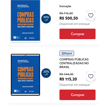
Inovação
R$ 715,00
30%
R$ 500,50
off
Disponível em estoque
Comprar
Digital
COMPRAS PÚBLICAS
CENTRALIZADAS NO
BRASIL
20%
R$ 144,00
off
R$ 115,20
Disponível em estoque
Comprar