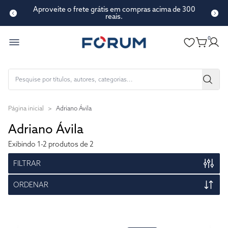
Aproveite o frete grátis em compras acima de 300
reais.
0
Página inicial
>
Adriano Ávila
Adriano Ávila
Exibindo
1-2
produtos de 2
FILTRAR
ORDENAR