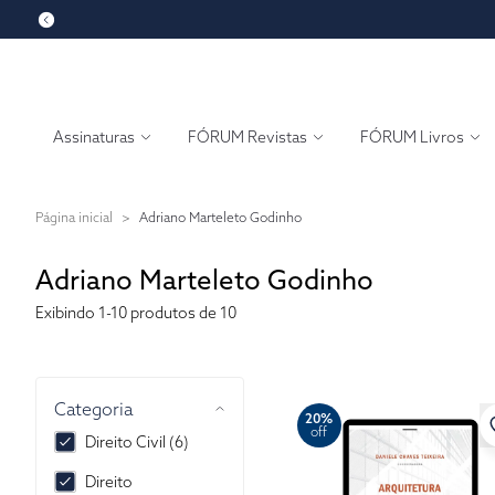
Assinaturas
FÓRUM Revistas
FÓRUM Livros
Página inicial
>
Adriano Marteleto Godinho
Adriano Marteleto Godinho
Exibindo
1-10
produtos de 10
Categoria
20%
off
Direito Civil (6)
Direito