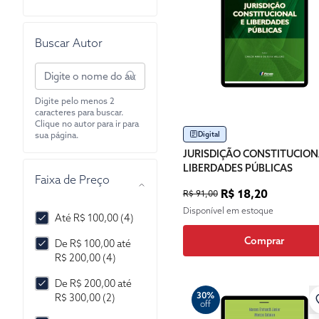
Buscar Autor
Digite pelo menos 2
caracteres para buscar.
Clique no autor para ir para
Digital
sua página.
JURISDIÇÃO CONSTITUCION
LIBERDADES PÚBLICAS
Faixa de Preço
R$ 18,20
R$ 91,00
Disponível em estoque
Até R$ 100,00 (4)
Comprar
De R$ 100,00 até
R$ 200,00 (4)
De R$ 200,00 até
30%
R$ 300,00 (2)
off