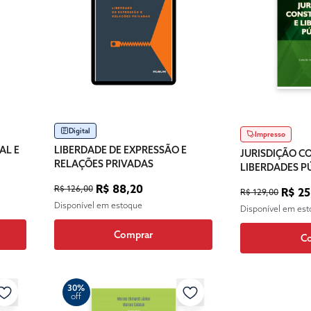
Digital
Impresso
AL E
LIBERDADE DE EXPRESSÃO E
JURISDIÇÃO C
RELAÇÕES PRIVADAS
LIBERDADES P
R$ 88,20
R$ 126,00
R$ 25
R$ 129,00
Disponível em estoque
Disponível em es
Comprar
C
30%
off