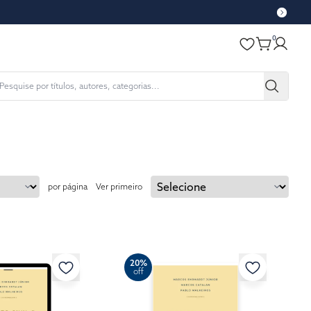
0
por página
Ver primeiro
20%
off