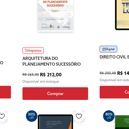
Digital
Impresso
DIREITO CIVIL
ARQUITETURA DO
IO
PLANEJAMENTO SUCESSÓRIO
R$ 14
R$ 203,00
R$ 212,00
R$ 265,00
Disponível em es
Disponível em estoque
C
Comprar
30%
80%
off
off