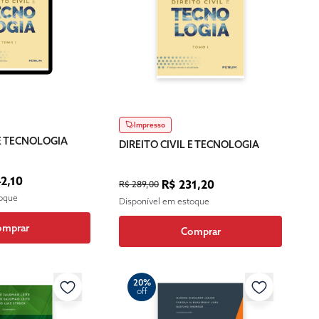
Impresso
 E TECNOLOGIA
DIREITO CIVIL E TECNOLOGIA
2,10
R$ 231,20
R$ 289,00
toque
Disponível em estoque
omprar
Comprar
20%
off