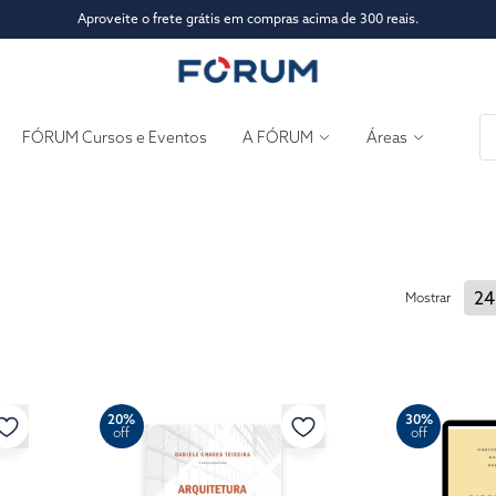
Aproveite o frete grátis em compras acima de 300 reais.
FÓRUM Cursos e Eventos
A FÓRUM
Áreas
Mostrar
20%
30%
off
off