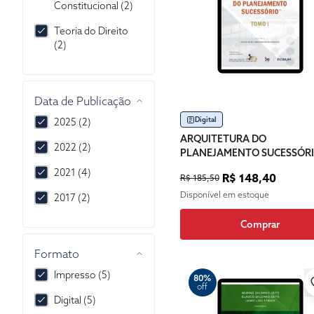
Constitucional (2)
Teoria do Direito
(2)
Data de Publicação
Digital
2025 (2)
ARQUITETURA DO
2022 (2)
PLANEJAMENTO SUCESSÓR
2021 (4)
R$ 148,40
R$ 185,50
Disponível em estoque
2017 (2)
Comprar
Formato
Impresso (5)
80%
off
Digital (5)