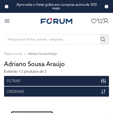
Aproveite o frete grátis em compras acima de 300
reais.
0
Página inicial
>
Adriano Sousa Araújo
Adriano Sousa Araújo
Exibindo
1-2
produtos de 2
FILTRAR
ORDENAR