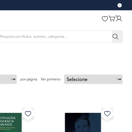
0
por página
Ver primeiro