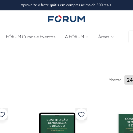
Aproveite o frete grátis em compras acima de 300 reais.
FÓRUM Cursos e Eventos
A FÓRUM
Áreas
Mostrar