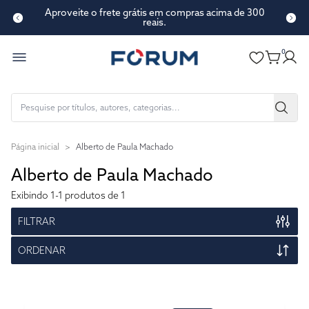
Aproveite o frete grátis em compras acima de 300
reais.
0
Página inicial
>
Alberto de Paula Machado
Alberto de Paula Machado
Exibindo
1-1
produtos de 1
FILTRAR
ORDENAR