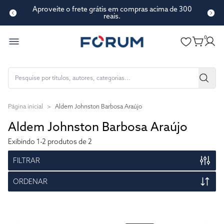
Aproveite o frete grátis em compras acima de 300
reais.
0
Página inicial
>
Aldem Johnston Barbosa Araújo
Aldem Johnston Barbosa Araújo
Exibindo
1-2
produtos de 2
FILTRAR
ORDENAR