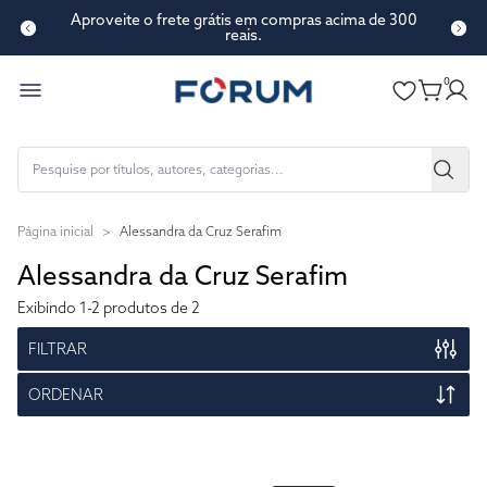
Aproveite o frete grátis em compras acima de 300
reais.
0
Página inicial
>
Alessandra da Cruz Serafim
Alessandra da Cruz Serafim
Exibindo
1-2
produtos de 2
FILTRAR
ORDENAR