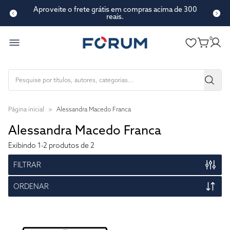
Aproveite o frete grátis em compras acima de 300
reais.
0
Página inicial
>
Alessandra Macedo Franca
Alessandra Macedo Franca
Exibindo
1-2
produtos de 2
FILTRAR
ORDENAR