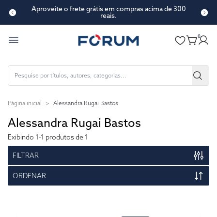
Aproveite o frete grátis em compras acima de 300
reais.
0
Página inicial
>
Alessandra Rugai Bastos
Alessandra Rugai Bastos
Exibindo
1-1
produtos de 1
FILTRAR
ORDENAR