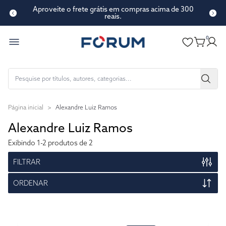
Aproveite o frete grátis em compras acima de 300
reais.
0
Página inicial
>
Alexandre Luiz Ramos
Alexandre Luiz Ramos
Exibindo
1-2
produtos de 2
FILTRAR
ORDENAR