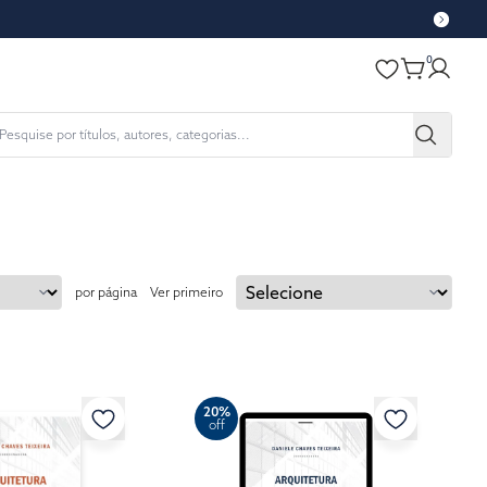
0
por página
Ver primeiro
20%
off