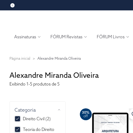
Assinaturas
FÓRUM Revistas
FÓRUM Livros
Página inicial
>
Alexandre Miranda Oliveira
Alexandre Miranda Oliveira
Exibindo
1-5
produtos de 5
Categoria
30%
off
Direito Civil (2)
Teoria do Direito