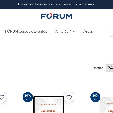
Aproveite o frete grátis em compras acima de 300 reais.
FÓRUM Cursos e Eventos
A FÓRUM
Áreas
Mostrar
20%
20%
off
off