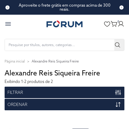
Aproveite o frete grátis em compras acima de 300
reais.
0
Página inicial
>
Alexandre Reis Siqueira Freire
Alexandre Reis Siqueira Freire
Exibindo
1-2
produtos de 2
FILTRAR
ORDENAR