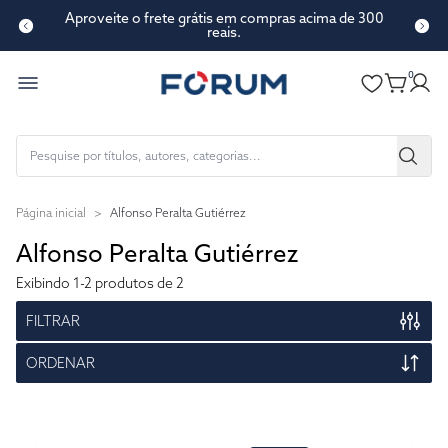
Aproveite o frete grátis em compras acima de 300
reais.
0
Página inicial
>
Alfonso Peralta Gutiérrez
Alfonso Peralta Gutiérrez
Exibindo
1-2
produtos de 2
FILTRAR
ORDENAR