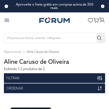
Aproveite o frete grátis em compras acima de 300
reais.
0
Página inicial
>
Aline Caruso de Oliveira
Aline Caruso de Oliveira
Exibindo
1-2
produtos de 2
FILTRAR
ORDENAR