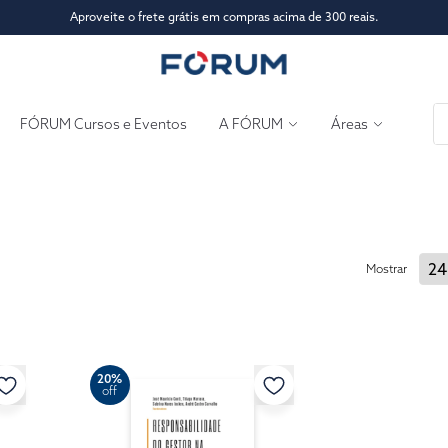
Aproveite o frete grátis em compras acima de 300 reais.
FÓRUM Cursos e Eventos
A FÓRUM
Áreas
Mostrar
20%
off