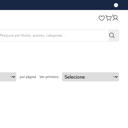
0
por página
Ver primeiro