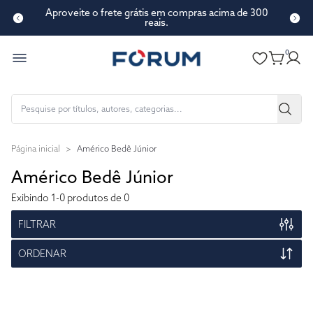
Aproveite o frete grátis em compras acima de 300
reais.
0
Página inicial
>
Américo Bedê Júnior
Américo Bedê Júnior
Exibindo
1-0
produtos de 0
FILTRAR
ORDENAR