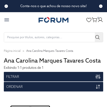
Conte-nos o que achou de nosso novo site!
0
Página inicial
>
Ana Carolina Marques Tavares Costa
Ana Carolina Marques Tavares Costa
Exibindo
1-1
produtos de 1
FILTRAR
ORDENAR