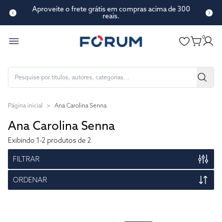
Aproveite o frete grátis em compras acima de 300
reais.
0
Página inicial
>
Ana Carolina Senna
Ana Carolina Senna
Exibindo
1-2
produtos de 2
FILTRAR
ORDENAR