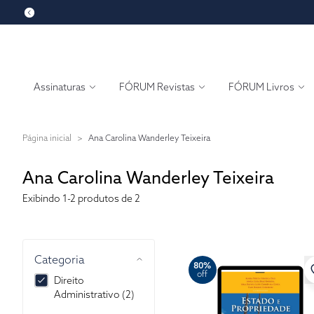
Assinaturas
FÓRUM Revistas
FÓRUM Livros
Página inicial
>
Ana Carolina Wanderley Teixeira
Ana Carolina Wanderley Teixeira
Exibindo
1-2
produtos de 2
Categoria
80%
off
Direito
Administrativo (2)