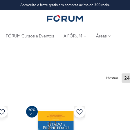
Aproveite o frete grátis em compras acima de 300 reais.
FÓRUM Cursos e Eventos
A FÓRUM
Áreas
Mostrar
20%
off