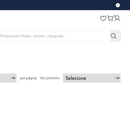
0
por página
Ver primeiro