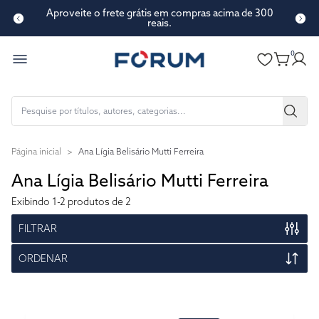
Aproveite o frete grátis em compras acima de 300
reais.
0
Página inicial
>
Ana Lígia Belisário Mutti Ferreira
Ana Lígia Belisário Mutti Ferreira
Exibindo
1-2
produtos de 2
FILTRAR
ORDENAR