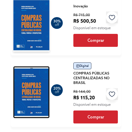
Inovação
R$ 715,00
R$ 500,50
30%
off
Disponível em estoque
Comprar
Digital
COMPRAS PÚBLICAS
CENTRALIZADAS NO
BRASIL
20%
R$ 144,00
off
R$ 115,20
Disponível em estoque
Comprar