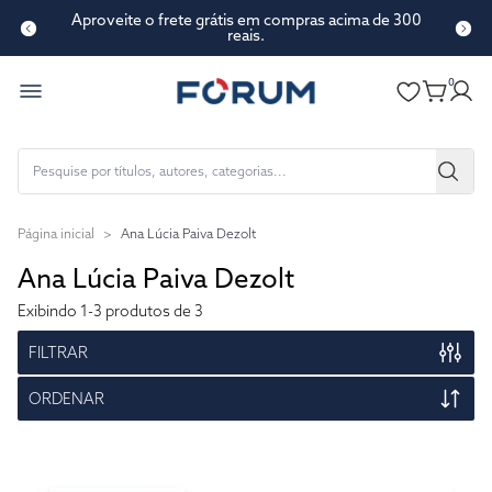
Aproveite o frete grátis em compras acima de 300
reais.
0
Página inicial
>
Ana Lúcia Paiva Dezolt
Ana Lúcia Paiva Dezolt
Exibindo
1-3
produtos de 3
FILTRAR
ORDENAR