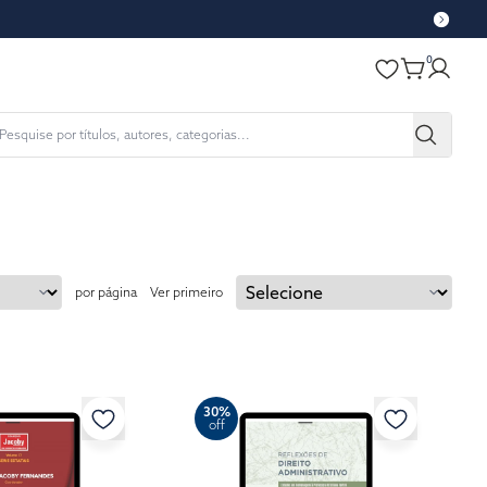
0
por página
Ver primeiro
30%
off