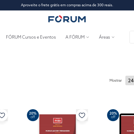
Aproveite o frete grátis em compras acima de 300 reais.
FÓRUM Cursos e Eventos
A FÓRUM
Áreas
Mostrar
20%
20%
off
off