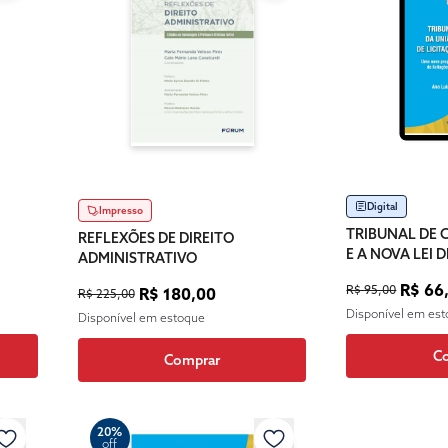
Digital
Impresso
TRIBUNAL DE 
REFLEXÕES DE DIREITO
E A NOVA LEI D
ADMINISTRATIVO
CONTRATO - V
R$ 66
R$ 95,00
R$ 180,00
R$ 225,00
Disponível em es
Disponível em estoque
C
Comprar
20%
off