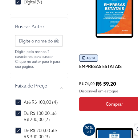
Digital (9)
Buscar Autor
Digite pelo menos 2
caracteres para buscar.
Digital
Clique no autor para ir para
EMPRESAS ESTATAIS
sua página.
R$ 59,20
R$ 74,00
Faixa de Preço
Disponível em estoque
Até R$ 100,00 (4)
Comprar
De R$ 100,00 até
R$ 200,00 (7)
20%
De R$ 200,00 até
off
R$ 300,00 (3)