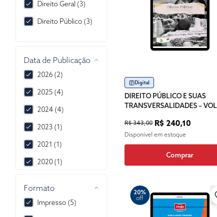
Direito Geral (3)
Direito Público (3)
Data de Publicação
2026 (2)
Digital
2025 (4)
DIREITO PÚBLICO E SUAS
TRANSVERSALIDADES – VO
2024 (4)
II
R$ 240,10
R$ 343,00
2023 (1)
Disponível em estoque
2021 (1)
Comprar
2020 (1)
1 (1)
Formato
20%
off
Impresso (5)