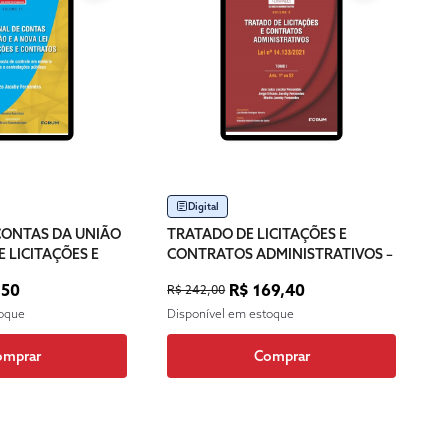
Digital
CONTAS DA UNIÃO
TRATADO DE LICITAÇÕES E
E LICITAÇÕES E
CONTRATOS ADMINISTRATIVOS –
OLUME 21
VOLUME 3 – TOMO I
,50
R$ 169,40
R$ 242,00
toque
Disponível em estoque
omprar
Comprar