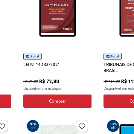
Digital
Digital
LEI Nº 14.133/2021
TRIBUNAIS DE
BRASIL
R$ 72,80
R$ 11
R$ 91,00
R$ 161,00
Disponível em estoque
Disponível em es
Comprar
C
20%
30%
off
off