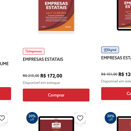
Digital
Impresso
EMPRESAS EST
EMPRESAS ESTATAIS
LUME
R$ 12
R$ 151,00
R$ 172,00
R$ 215,00
Disponível em es
Disponível em estoque
C
Comprar
20%
30%
off
off