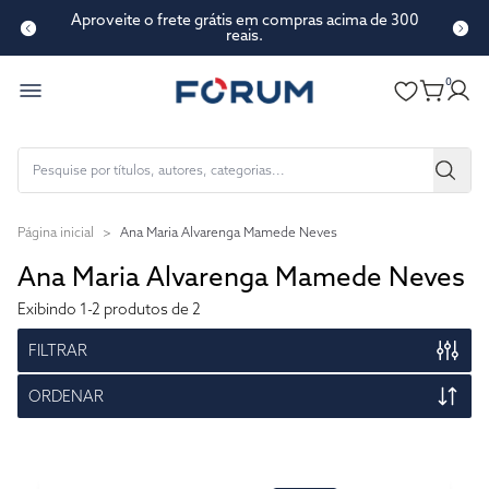
Aproveite o frete grátis em compras acima de 300
reais.
0
Página inicial
>
Ana Maria Alvarenga Mamede Neves
Ana Maria Alvarenga Mamede Neves
Exibindo
1-2
produtos de 2
FILTRAR
ORDENAR