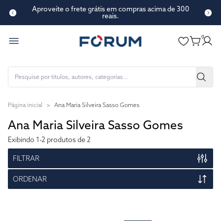
Aproveite o frete grátis em compras acima de 300
reais.
0
Página inicial
>
Ana Maria Silveira Sasso Gomes
Ana Maria Silveira Sasso Gomes
Exibindo
1-2
produtos de 2
FILTRAR
ORDENAR