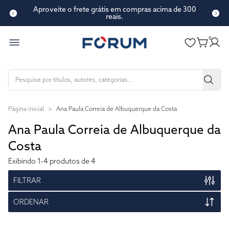
Aproveite o frete grátis em compras acima de 300
reais.
0
Página inicial
>
Ana Paula Correia de Albuquerque da Costa
Ana Paula Correia de Albuquerque da
Costa
Exibindo
1-4
produtos de 4
FILTRAR
ORDENAR