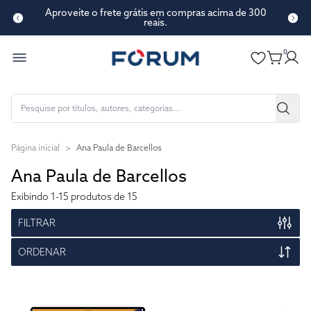
Aproveite o frete grátis em compras acima de 300
Conte-nos o que achou de nosso novo site!
reais.
0
Página inicial
>
Ana Paula de Barcellos
Ana Paula de Barcellos
Exibindo
1-15
produtos de 15
FILTRAR
ORDENAR