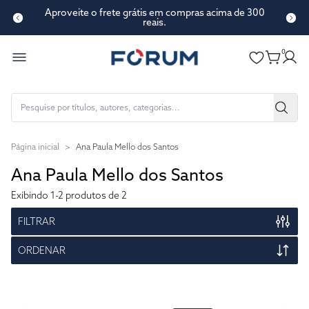
Aproveite o frete grátis em compras acima de 300
reais.
0
Página inicial
>
Ana Paula Mello dos Santos
Ana Paula Mello dos Santos
Exibindo
1-2
produtos de 2
FILTRAR
ORDENAR