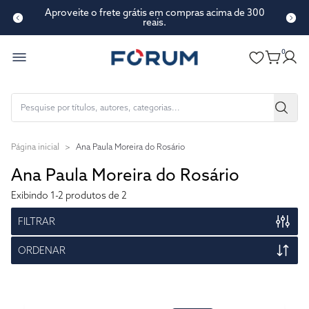
Aproveite o frete grátis em compras acima de 300
reais.
0
Página inicial
>
Ana Paula Moreira do Rosário
Ana Paula Moreira do Rosário
Exibindo
1-2
produtos de 2
FILTRAR
ORDENAR