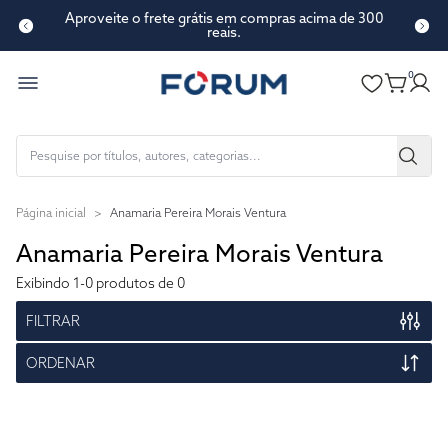
Aproveite o frete grátis em compras acima de 300
reais.
0
Página inicial
>
Anamaria Pereira Morais Ventura
Anamaria Pereira Morais Ventura
Exibindo
1-0
produtos de 0
FILTRAR
ORDENAR