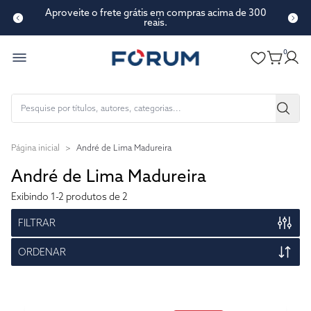
Aproveite o frete grátis em compras acima de 300
reais.
0
Página inicial
>
André de Lima Madureira
André de Lima Madureira
Exibindo
1-2
produtos de 2
FILTRAR
ORDENAR