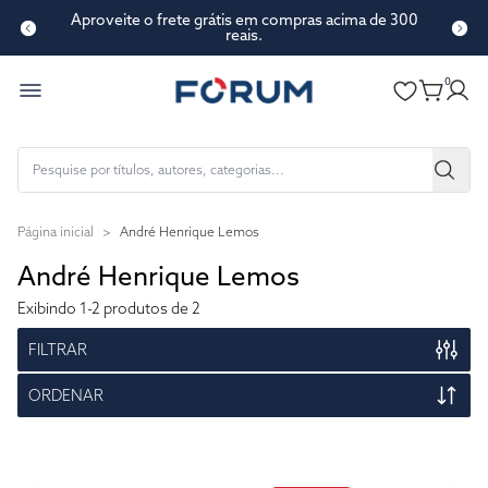
Aproveite o frete grátis em compras acima de 300
reais.
0
Página inicial
>
André Henrique Lemos
André Henrique Lemos
Exibindo
1-2
produtos de 2
FILTRAR
ORDENAR