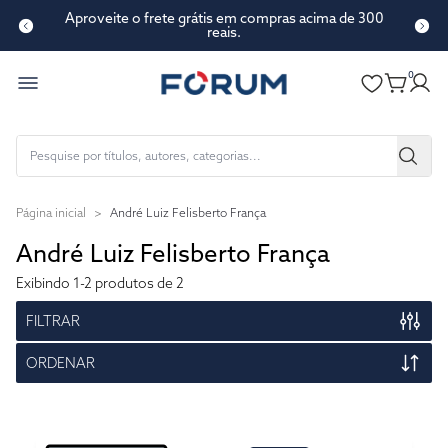
Aproveite o frete grátis em compras acima de 300
reais.
0
Página inicial
>
André Luiz Felisberto França
André Luiz Felisberto França
Exibindo
1-2
produtos de 2
FILTRAR
ORDENAR