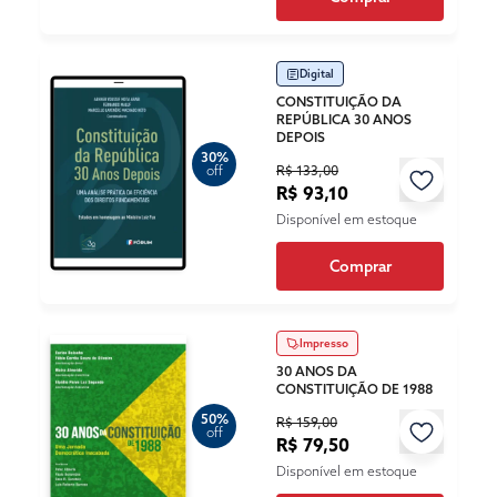
Digital
CONSTITUIÇÃO DA
REPÚBLICA 30 ANOS
DEPOIS
30%
R$ 133,00
off
R$ 93,10
Disponível em estoque
Comprar
Impresso
30 ANOS DA
CONSTITUIÇÃO DE 1988
50%
R$ 159,00
off
R$ 79,50
Disponível em estoque