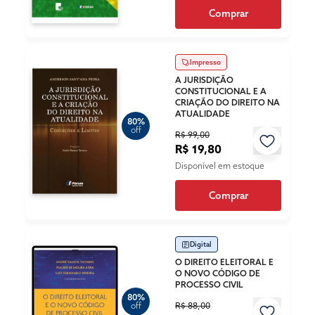
Comprar
Impresso
A JURISDIÇÃO
CONSTITUCIONAL E A
CRIAÇÃO DO DIREITO NA
ATUALIDADE
80%
off
R$ 99,00
R$ 19,80
Disponível em estoque
Comprar
Digital
O DIREITO ELEITORAL E
O NOVO CÓDIGO DE
PROCESSO CIVIL
80%
R$ 88,00
off