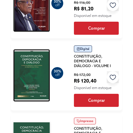
30%
R$ 116,00
off
R$ 81,20
Disponível em estoque
Comprar
Digital
CONSTITUIÇÃO,
DEMOCRACIA E
DIÁLOGO - VOLUME I
30%
R$ 172,00
off
R$ 120,40
Disponível em estoque
Comprar
Impresso
CONSTITUIÇÃO,