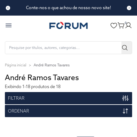
Conte-nos o que achou de nosso novo site!
0
Página inicial
>
André Ramos Tavares
André Ramos Tavares
Exibindo
1-18
produtos de 18
FILTRAR
ORDENAR