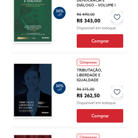
DEMOCRACIA E
DIÁLOGO – VOLUME I
30%
R$ 490,00
off
R$ 343,00
Disponível em estoque
Comprar
Impresso
TRIBUTAÇÃO,
LIBERDADE E
IGUALDADE
30%
R$ 375,00
off
R$ 262,50
Disponível em estoque
Comprar
Impresso