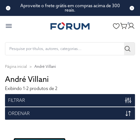
Aproveite o frete grátis em compras acima de 300
reais.
0
Página inicial
>
André Villani
André Villani
Exibindo
1-2
produtos de 2
FILTRAR
ORDENAR