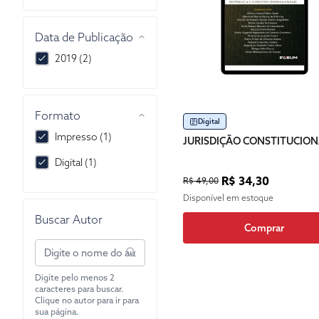
Data de Publicação
2019 (2)
Formato
Digital
Impresso (1)
JURISDIÇÃO CONSTITUCIONA
Digital (1)
R$ 34,30
R$ 49,00
Disponível em estoque
Buscar Autor
Comprar
Digite pelo menos 2
caracteres para buscar.
Clique no autor para ir para
sua página.