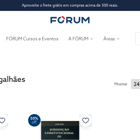
Aproveite o frete grátis em compras acima de 300 reais.
FÓRUM Cursos e Eventos
A FÓRUM
Áreas
galhães
Mostrar
50%
off