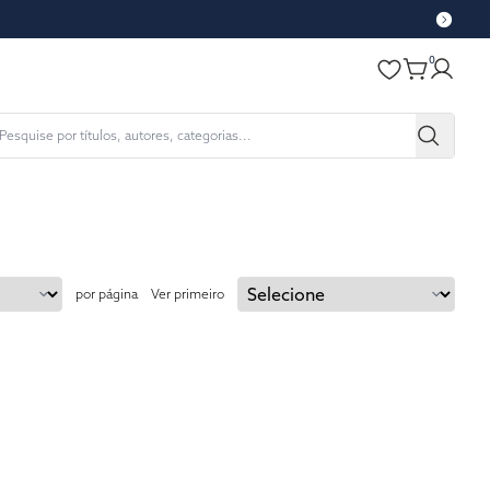
0
por página
Ver primeiro