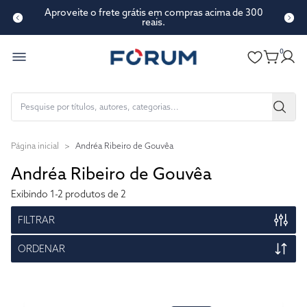
Aproveite o frete grátis em compras acima de 300
reais.
0
Página inicial
>
Andréa Ribeiro de Gouvêa
Andréa Ribeiro de Gouvêa
Exibindo
1-2
produtos de 2
FILTRAR
ORDENAR