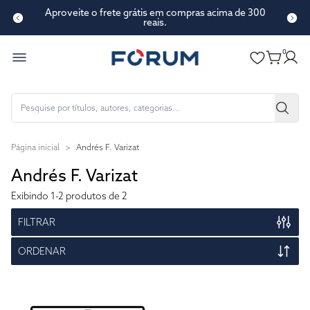
Aproveite o frete grátis em compras acima de 300
reais.
0
Página inicial
>
Andrés F. Varizat
Andrés F. Varizat
Exibindo
1-2
produtos de 2
FILTRAR
ORDENAR