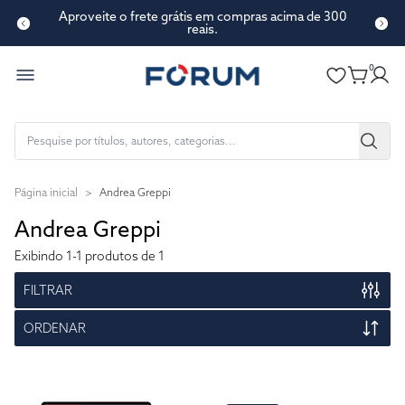
Aproveite o frete grátis em compras acima de 300
reais.
0
Página inicial
>
Andrea Greppi
Andrea Greppi
Exibindo
1-1
produtos de 1
FILTRAR
ORDENAR