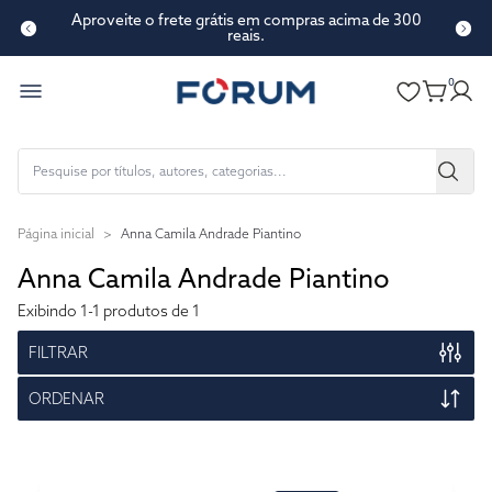
Aproveite o frete grátis em compras acima de 300
reais.
0
Página inicial
>
Anna Camila Andrade Piantino
Anna Camila Andrade Piantino
Exibindo
1-1
produtos de 1
FILTRAR
ORDENAR