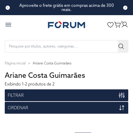
Aproveite o frete grátis em compras acima de 300
reais.
0
Página inicial
>
Ariane Costa Guimarães
Ariane Costa Guimarães
Exibindo
1-2
produtos de 2
FILTRAR
ORDENAR