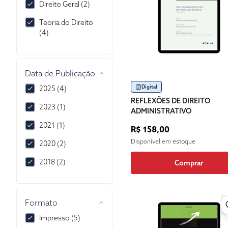
Direito Geral (2)
Teoria do Direito
(4)
Data de Publicação
Digital
2025 (4)
REFLEXÕES DE DIREITO
2023 (1)
ADMINISTRATIVO
2021 (1)
R$ 158,00
Disponível em estoque
2020 (2)
2018 (2)
Comprar
Formato
Impresso (5)