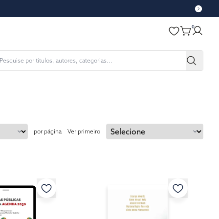
0
por página
Ver primeiro