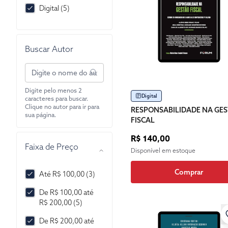
Digital (5)
Buscar Autor
Digite pelo menos 2
Digital
caracteres para buscar.
Clique no autor para ir para
RESPONSABILIDADE NA GE
sua página.
FISCAL
R$ 140,00
Faixa de Preço
Disponível em estoque
Comprar
Até R$ 100,00 (3)
De R$ 100,00 até
R$ 200,00 (5)
De R$ 200,00 até