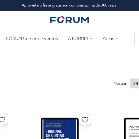
Aproveite o frete grátis em compras acima de 300 reais.
FÓRUM Cursos e Eventos
A FÓRUM
Áreas
Mostrar