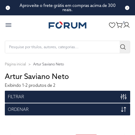
Aproveite o frete grátis em compras acima de 300
reais.
0
Página inicial
>
Artur Saviano Neto
Artur Saviano Neto
Exibindo
1-2
produtos de 2
FILTRAR
ORDENAR