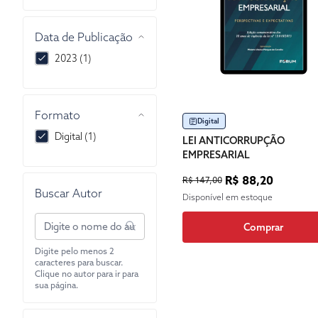
Data de Publicação
2023 (1)
Formato
Digital
Digital (1)
LEI ANTICORRUPÇÃO
EMPRESARIAL
R$ 88,20
R$ 147,00
Buscar Autor
Disponível em estoque
Comprar
Digite pelo menos 2
caracteres para buscar.
Clique no autor para ir para
sua página.