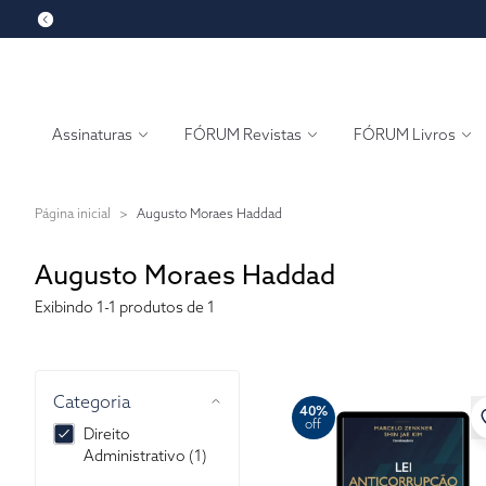
Assinaturas
FÓRUM Revistas
FÓRUM Livros
Página inicial
>
Augusto Moraes Haddad
Augusto Moraes Haddad
Exibindo
1-1
produtos de 1
Categoria
40%
off
Direito
Administrativo (1)