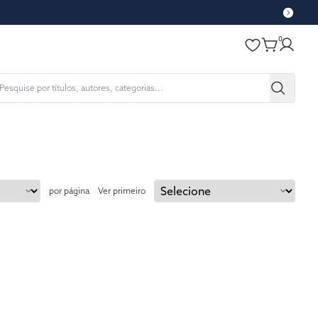
0
por página
Ver primeiro