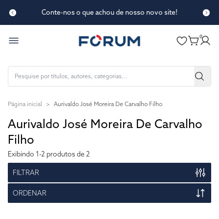
Conte-nos o que achou de nosso novo site!
0
Página inicial
>
Aurivaldo José Moreira De Carvalho Filho
Aurivaldo José Moreira De Carvalho
Filho
Exibindo
1-2
produtos de 2
FILTRAR
ORDENAR