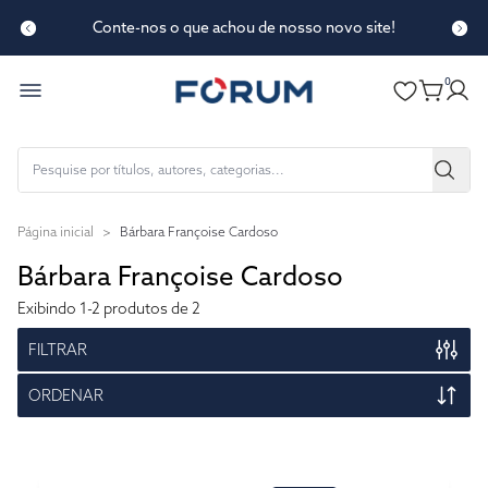
Conte-nos o que achou de nosso novo site!
0
Página inicial
>
Bárbara Françoise Cardoso
Bárbara Françoise Cardoso
Exibindo
1-2
produtos de 2
FILTRAR
ORDENAR