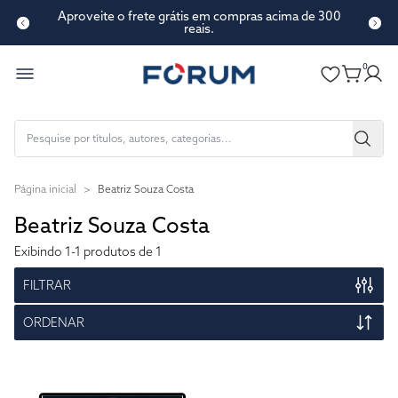
Aproveite o frete grátis em compras acima de 300
reais.
0
Página inicial
>
Beatriz Souza Costa
Beatriz Souza Costa
Exibindo
1-1
produtos de 1
FILTRAR
ORDENAR